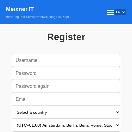
Meixner IT
Beratung und Softwareentwicklung FlexKapG
Register