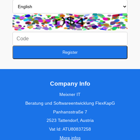
Register
Company Info
Meixner IT
Beratung und Softwareentwicklung FlexKapG
Panhansstraße 7
2523 Tattendorf, Austria
Vat Id: ATU80837258
More infos